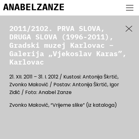
ANABEL
ZANZE
2011/2102. PRVA SLOVA,
DRUGA SLOVA (1996-2011),
Gradski muzej Karlovac –
Galerija „Vjekoslav Karas”,
Karlovac
21. XII. 2011 – 31. I. 2012 / Kustosi: Antonija Škrtić,
Zvonko Maković / Postav: Antonija Škrtić, Igor
Zidić / Foto: Anabel Zanze
Zvonko Maković, “Vrijeme slike” (iz kataloga)