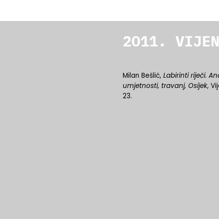
2011. VIJE
Milan Bešlić,
Labirinti riječi. 
umjetnosti, travanj, Osijek
, Vi
23.