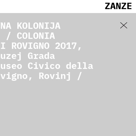
ZANZE
VNA KOLONIJA
7 / COLONIA
DI ROVIGNO 2017,
muzej Grada
Museo Civico della
ovigno, Rovinj /