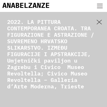
ANABEL
ZANZE
2022. LA PITTURA
CONTEMPORANEA CROATA. TRA
FIGURAZIONE E ASTRAZIONE /
SUVREMENO HRVATSKO
SLIKARSTVO. IZMEĐU
FIGURACIJE I APSTRAKCIJE,
Umjetnički paviljon u
Zagrebu i Civico Museo
Revoltella; Civico Museo
Revoltella – Galleria
d’Arte Moderna, Trieste