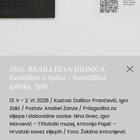
2026. BRAILLEEVA DIONICA,
Sveučilište u Splitu – Sveučilišna
galerija, Split
13. V – 2. VI. 2026 / Kustosi: Dalibor Prančević, Igor
Zidić / Postav: Anabel Zanze / Prilagodba za
slijepe i slabovidne osobe: Nina Sivec, Igor
Maroević – Tiflološki muzej, Antonija Papić –
Hrvatski savez slijepih / Foto: Žaklina Antonijević