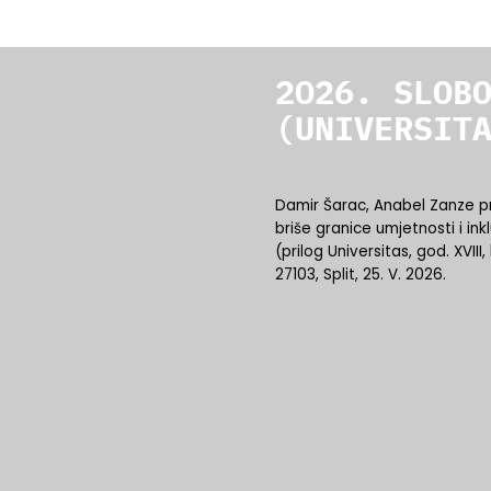
2026. SLOB
(UNIVERSIT
Damir Šarac, Anabel Zanze prib
briše granice umjetnosti i ink
(prilog Universitas, god. XVIII, 
27103, Split, 25. V. 2026.