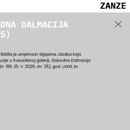
ZANZE
ODNA DALMACIJA
AS)
ližila je umjetnost slijepima. Izložba koja
luzije u Sveučilišnoj galeriji, Slobodna Dalmacija
br. 199, 25. V. 2026, str. 25), god. LXXXI, br.