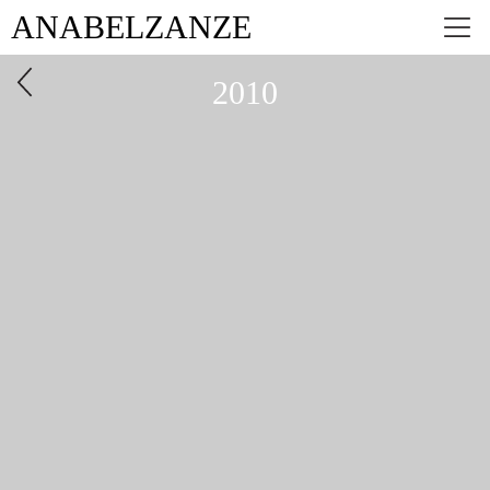
ANABEL
ZANZE
2010
Bijeli redak